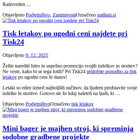
Radoveden …
Objavljeno
Podjetništvo
,
Zanimivosti
Označeno
nadlani.si
Tisk letakov po ugodni ceni najdete pri
Tisk24
Objavljeno
9. 12. 2025
Želite narediti hitro in uspešno promocijo svojih izdelkov in storitev?
Ne veste, kako bi se tega lotili? Pri Tisk24
pridobite ponudbo za tisk
letakov
po ugodni ceni še danes!
Letaki so eden izmed najboljših načinov, da ljudem predstavite svoje
izdelke in storitve. Gotovo ste že kdaj naleteli na ljudi, ki …
Objavljeno
Podjetništvo
Označeno
tisk letakov
Mini bager je majhen stroj, ki spreminja
sodobne gradbene projekte