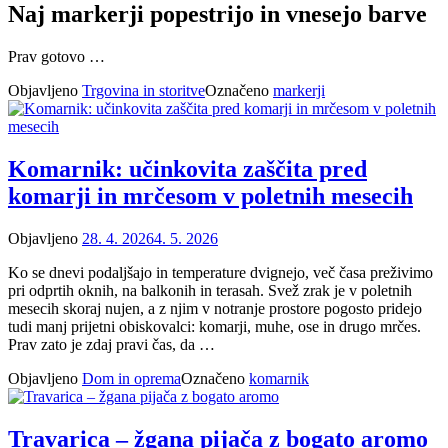
Naj markerji popestrijo in vnesejo barve
Prav gotovo …
Objavljeno
Trgovina in storitve
Označeno
markerji
Komarnik: učinkovita zaščita pred
komarji in mrčesom v poletnih mesecih
Objavljeno
28. 4. 2026
4. 5. 2026
Ko se dnevi podaljšajo in temperature dvignejo, več časa preživimo
pri odprtih oknih, na balkonih in terasah. Svež zrak je v poletnih
mesecih skoraj nujen, a z njim v notranje prostore pogosto pridejo
tudi manj prijetni obiskovalci: komarji, muhe, ose in drugo mrčes.
Prav zato je zdaj pravi čas, da …
Objavljeno
Dom in oprema
Označeno
komarnik
Travarica – žgana pijača z bogato aromo