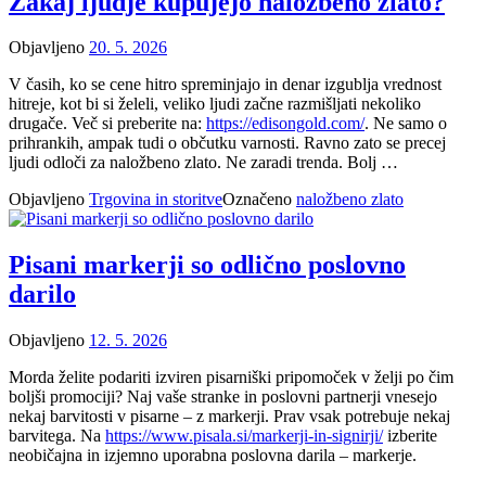
Zakaj ljudje kupujejo naložbeno zlato?
Objavljeno
20. 5. 2026
V časih, ko se cene hitro spreminjajo in denar izgublja vrednost
hitreje, kot bi si želeli, veliko ljudi začne razmišljati nekoliko
drugače. Več si preberite na:
https://edisongold.com/
. Ne samo o
prihrankih, ampak tudi o občutku varnosti. Ravno zato se precej
ljudi odloči za naložbeno zlato. Ne zaradi trenda. Bolj …
Objavljeno
Trgovina in storitve
Označeno
naložbeno zlato
Pisani markerji so odlično poslovno
darilo
Objavljeno
12. 5. 2026
Morda želite podariti izviren pisarniški pripomoček v želji po čim
boljši promociji? Naj vaše stranke in poslovni partnerji vnesejo
nekaj barvitosti v pisarne – z markerji. Prav vsak potrebuje nekaj
barvitega. Na
https://www.pisala.si/markerji-in-signirji/
izberite
neobičajna in izjemno uporabna poslovna darila – markerje.