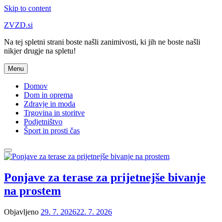
Skip to content
ZVZD.si
Na tej spletni strani boste našli zanimivosti, ki jih ne boste našli
nikjer drugje na spletu!
Menu
Domov
Dom in oprema
Zdravje in moda
Trgovina in storitve
Podjetništvo
Šport in prosti čas
Ponjave za terase za prijetnejše bivanje
na prostem
Objavljeno
29. 7. 2026
22. 7. 2026