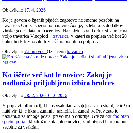
Objavljeno
17. 4. 2026
Ko je govora o žganih pijačah zagotovo ne smemo pozabiti na
travarico. Gre za specialno naravno žganje, izdelano iz dodatkov
vinskega destilata in maceratov. Na spletni strani drinx.si vam je na
voljo travarica Vinoplod –
travarica
, v kateri se prepleta več kot 20
dalmatinskih zdravilnih zelišč, nabranih na poljih …
Objavljeno
Zanimivosti
Označeno
travarica
Ko iščete več kot le novice: Zakaj je
nadlani.si priljubljena izbira bralcev
Objavljeno
28. 2. 2026
16. 2. 2026
V poplavi informacij, ki nas vsak dan zasujejo z vseh strani, je težko
najti vir, ki je hkrati zanimiv, raznolik in zanesljiv. Prav zato je
nadlani.si za mnoge postal pravo malo odkritje. Gre za
odlično bran
spletni portal
, ki združuje aktualne novice, zanimivosti in uporabne
vsebine za vsakdan.