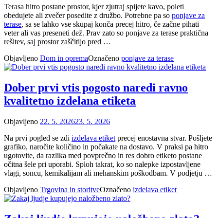
Terasa hitro postane prostor, kjer zjutraj spijete kavo, poleti
obedujete ali zvečer posedite z družbo. Potrebne pa so
ponjave za
terase
, sa se lahko vse skupaj konča precej hitro, če začne pihati
veter ali vas preseneti dež. Prav zato so ponjave za terase praktična
rešitev, saj prostor zaščitijo pred …
Objavljeno
Dom in oprema
Označeno
ponjave za terase
Dober prvi vtis pogosto naredi ravno
kvalitetno izdelana etiketa
Objavljeno
22. 5. 2026
23. 5. 2026
Na prvi pogled se zdi
izdelava etiket
precej enostavna stvar. Pošljete
grafiko, naročite količino in počakate na dostavo. V praksi pa hitro
ugotovite, da razlika med povprečno in res dobro etiketo postane
očitna šele pri uporabi. Sploh takrat, ko so nalepke izpostavljene
vlagi, soncu, kemikalijam ali mehanskim poškodbam. V podjetju …
Objavljeno
Trgovina in storitve
Označeno
izdelava etiket