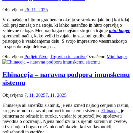
Objavljeno
26. 11. 2025
V današnjem hitrem gradbenem okolju se strokovnjaki bolj kot kdaj
koli prej zanašajo na stroje, ki lahko natančno in hitro opravljajo
zahtevne naloge. Med najdragocenejšimi stroji na trgu je
mini bager
spremenil način, kako veliki izvajalci in zasebni gradbeniki
pristopajo k vsakdanjemu delu. S svojo impresivno vsestranskostjo
in sposobnostjo delovanja …
Objavljeno
Podjetništvo
,
Trgovina in storitve
Označeno
Mini bager
Ehinaceja – naravna podpora imunskemu
sistemu
Objavljeno
7. 11. 2025
7. 11. 2025
Ehinaceja ali ameriški slamnik, je ena izmed najbolj cenjenih rastlin,
ko govorimo o naravni podpori imunskemu sistemu.
Ehinaceja
je
primerna za odrasle in otroke, vendar je priporočljivo upoštevati
navodila o doziranju. Njena moč izvira iz njenih korenin in cvetov,
ki vsebujejo bogato mešanico učinkovin, kot so flavonoidi,
polisaharidi in eterična …