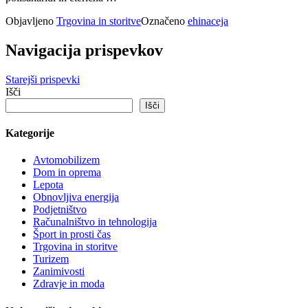
Objavljeno
Trgovina in storitve
Označeno
ehinaceja
Navigacija prispevkov
Starejši prispevki
Išči
Išči
Kategorije
Avtomobilizem
Dom in oprema
Lepota
Obnovljiva energija
Podjetništvo
Računalništvo in tehnologija
Šport in prosti čas
Trgovina in storitve
Turizem
Zanimivosti
Zdravje in moda